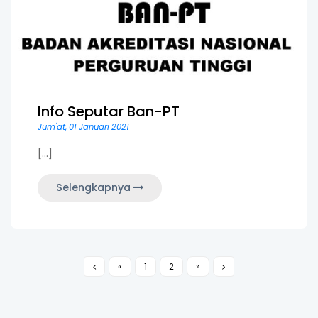
Info Seputar Ban-PT
Jum'at, 01 Januari 2021
[...]
Selengkapnya
«
1
2
»